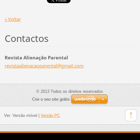
« Voltar
Contactos
Revista Alienação Parental
revistaa
lienacao
parental
@gmail.c
om
© 2013 Todos os direitos reservados.
Crie o seu site grátis
Ver:
Versão móvel
|
Versão PC